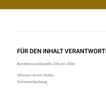
FÜR DEN INHALT VERANTWORT
Bundesmusikkapelle Zell am Ziller
Obmann Armin Huber
Schwimmbadweg
6280 Zell am Ziller
obmann@bmk-zell.at