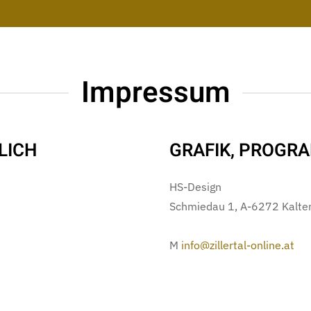
Impressum
LICH
GRAFIK, PROGR
HS-Design
Schmiedau 1, A-6272 Kalte
M
info@zillertal-online.at
W
www.zillertal-online.at/h