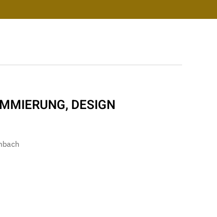
AMMIERUNG, DESIGN
nbach
sdesign